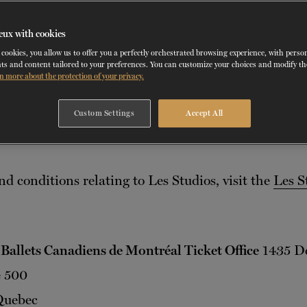
 website of Les Grands Ballets Canadiens de Montré
eux with cookies
ng a purchase from these services is deemed to hav
cookies, you allow us to offer you a perfectly orchestrated browsing experience, with perso
pted these conditions.
ts and content tailored to your preferences. You can customize your choices and modify t
n more about the protection of your privacy.
Ballets Canadiens de Montréal reserve the right to 
Custom Settings
Accept All
ions as it sees fit.
nd conditions relating to Les Studios, visit the
Les S
Ballets Canadiens de Montréal Ticket Office
1435 De
e 500
Quebec