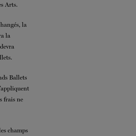
es Arts.
changés, la
ra la
 devra
lets.
nds Ballets
s’appliquent
s frais ne
s les champs