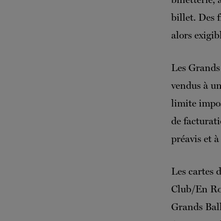
billet. Des 
alors exigib
Les Grands 
vendus à un
limite impo
de facturat
préavis et à
Les cartes 
Club/En Rou
Grands Balle