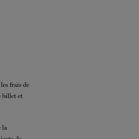
les frais de
 billet et
 la
licata de