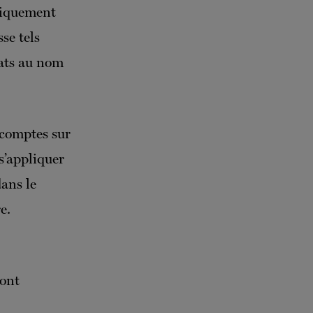
uniquement
se tels
hats au nom
scomptes sur
s’appliquer
dans le
e.
sont