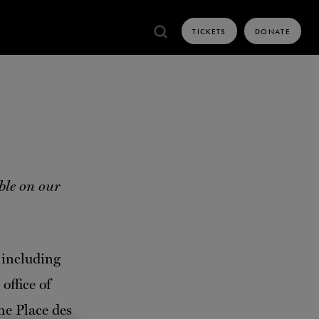
TICKETS
DONATE
CONTACT
VIDEOS
ummer
The Nutcracke
TH
ST
TH
TH
29
TO
31
, 2026
FROM
DECEMBER 5
TO
30
, 2
 Dreams
ble on our
 including
office of
he Place des