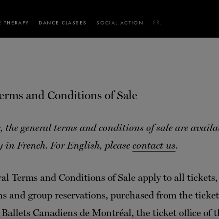
 THERAPY
DANCE CLASSES
SOCIAL ACTION
FR.
 WORKSHOPS
AINING
SERVICES FOR THE PUBLIC
SCHEDULE AND PRICING
PARTNERSHIPS
RENTAL SPACES
BLOG
60 years of ballet
On tour
VIEW THE REPERTORY
LEARN MORE
erms and Conditions of Sale
La Dame aux
Mids
RD
TH
FROM
SEPTEMBER 23
TO
27
,
FROM
OCTOBER 
2026
camélias
Night
e, the general terms and conditions of sale are availa
y in French. For English, please
contact us
.
al Terms and Conditions of Sale apply to all tickets,
ns and group reservations, purchased from the ticket 
Ballets Canadiens de Montréal, the ticket office of t