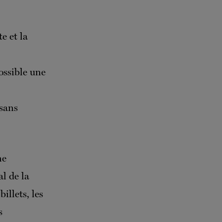
te et la
ible une
 sans
ne
al de la
illets, les
s