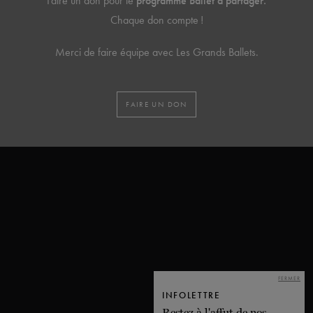
Faire un don pour le
programme Ballet à partager.
Chaque don compte !
Merci de faire équipe avec Les Grands Ballets.
FAIRE UN DON
FERMER
INFOLETTRE
Restez à l'affut de nos