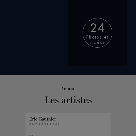
24
Photos et
vidéos
ÉCHOS
Les artistes
Éric Gauthier
Vanesa G
CHORÉGRAPHE
PREMIÈR
CHORÉG