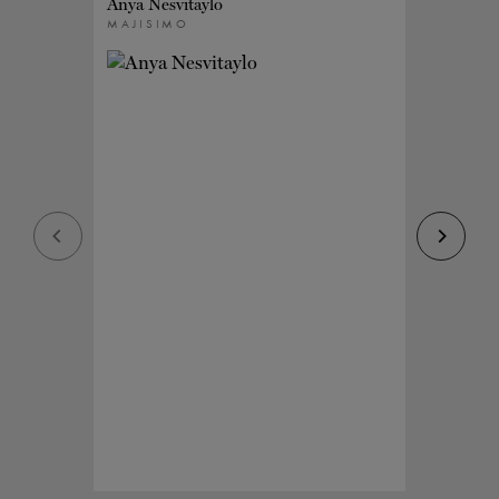
Anya Nesvitaylo
Graeme 
MAJISIMO
MAJISI