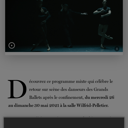
BILLETS
FAIRE UN DON
i
D
écouvrez ce programme mixte qui célèbre le
retour sur scène des danseurs des Grands
Ballets après le confinement,
du mercredi 26
au dimanche 30 mai 2021 à la salle Wilfrid-Pelletier.
Les pièces
Majisimo
,
Spring Waters
,
Blushing
,
Requiem
et la toute nouvelle création de la chorégraphe