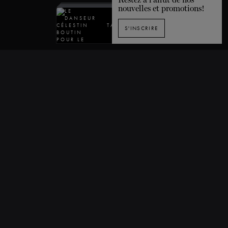
nouvelles et promotions!
TABLE DES MATIÈRES
S'INSCRIRE
INSCRIPTION À L'INFOLETTRE
1435, rue De Bleury, Montréal (Québec) H3A 2H7 CANADA
T. 514 849-0269
F. 514-673-9191
info@grandsballets.com
© Les Grands Ballets Canadiens 2025
Accueil
FAQ
Carte du site
Termes et conditions
Politique de confidentialité