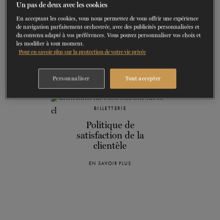
Un pas de deux avec les cookies
montréalaise Hélène Blackburn,
Fête sauvage
, sont de
En acceptant les cookies, vous nous permettez de vous offrir une expérience
retour! S’ajoutent à cette programmation mixte mêlant
de navigation parfaitement orchestrée, avec des publicités personnalisées et
du contenu adapté à vos préférences. Vous pouvez personnaliser vos choix et
ballet classique et danse contemporaine
Le Lac des cygnes
,
les modifier à tout moment.
Dans ma main
,
Complet Brouillé
,
Les Bourgeois
,
Pour en savoir plus sur la protection de votre vie privée
Miséricorde
et
Carmen Suite
.
Personnaliser
Tout accepter
BILLETTERIE
Politique de
satisfaction de la
clientèle
EN SAVOIR PLUS