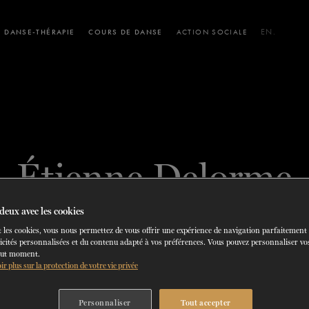
DANSE-THÉRAPIE
COURS DE DANSE
ACTION SOCIALE
EN.
T ATELIERS
ORMATION
SERVICES AU PUBLIC
HORAIRE ET TARIFS
ESPACES LOCATIFS
PARTENARIATS
BLOGU
CON
60 ans de ballet
En tournée
CONSULTEZ LE RÉPERTOIRE
EN SAVOIR PLUS
La Dame aux
Les 
DU
23
AU
27 SEPTEMBRE 2026
DU
29
AU
31
Étienne Delorme
camélias
d’une n
deux avec les cookies
 les cookies, vous nous permettez de vous offrir une expérience de navigation parfaitement
icités personnalisées et du contenu adapté à vos préférences. Vous pouvez personnaliser vos
CORPS DE BALLET
out moment.
OTTAWA, ONTARIO
ir plus sur la protection de votre vie privée
Personnaliser
Tout accepter