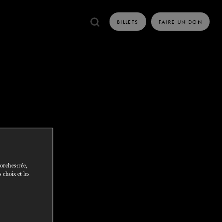
BILLETS
FAIRE UN DON
E
TACT
VIDÉOS
Songes
Casse-Noisett
 OCTOBRE 2026
DU
5
AU
30 DÉCEMBRE 2026
uit d'été
 orchestrée,
 choix et les