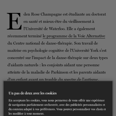
BILLETS
FAIRE UN DON
E
den Rose Champagne est étudiante au doctorat
en santé et mieux-être du vieillissement à
l'Université de Waterloo. Elle a également
récemment terminé
le programme de la Voie Alternative
du Centre national de danse-thérapie. Son travail de
maitrise en psychologie cognitive de l'Université York s’est
concentré sur l’impact de la danse-thérapie sur deux types
d'aidants naturels : les conjoints aidant une personne
atteinte de la maladie de Parkinson et les parents aidants
d'un enfant ayant un trouble du spectre de l’autisme.
Dans ses recherches, Eden s'intéresse particulièrement aux
Un pas de deux avec les cookies
bienfaits relationnels de la danse-thérapie chez les proches
En acceptant les cookies, vous nous permettez de vous offrir une expérience
aidants et chez les populations vieillissantes.
de navigation parfaitement orchestrée, avec des publicités personnalisées et
du contenu adapté à vos préférences. Vous pouvez personnaliser vos choix et
Aujourd'hui, elle partage avec nous les détails de son
les modifier à tout moment.