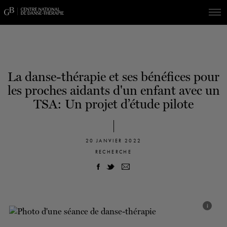
Skip
Skip
to
to
navigation
content
SPECTACLES
DÉCOUVREZ LA SAISON
60 ans de ballet
En tournée
La Dame aux
DU
23
AU
27 SEPTEMBRE 202
Saison 2026-2027
CONSULTEZ LE RÉPERTOIRE
EN SAVOIR PLUS
RÉSERVEZ UN FORFAIT ET ÉCONOMISEZ
DÉCOUVRIR
JUSQU'À 40%
La danse-thérapie et ses bénéfices pour
camélias
les proches aidants d'un enfant avec un
SOUTENIR
TSA: Un projet d’étude pilote
DANSE-THÉRAPIE
20 JANVIER 2022
COURS DE DANSE
RECHERCHE
ACTION SOCIALE
EN.
i