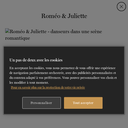
Skip
Skip
to
to
Roméo & Juliette
navigation
content
SPECTACLES
DÉCOUVREZ LA SAISON
60 ans de ballet
En tournée
La Dame aux
DU
23
AU
27 SEPTEMBRE 202
Saison 2026-2027
CONSULTEZ LE RÉPERTOIRE
EN SAVOIR PLUS
RÉSERVEZ UN FORFAIT ET ÉCONOMISEZ
DÉCOUVRIR
JUSQU'À 40%
camélias
SOUTENIR
Un pas de deux avec les cookies
En acceptant les cookies, vous nous permettez de vous offrir une expérience
DANSE-THÉRAPIE
de navigation parfaitement orchestrée, avec des publicités personnalisées et
du contenu adapté à vos préférences. Vous pouvez personnaliser vos choix et
les modifier à tout moment.
COURS DE DANSE
Pour en savoir plus sur la protection de votre vie privée
ACTION SOCIALE
Personnaliser
Tout accepter
EN.