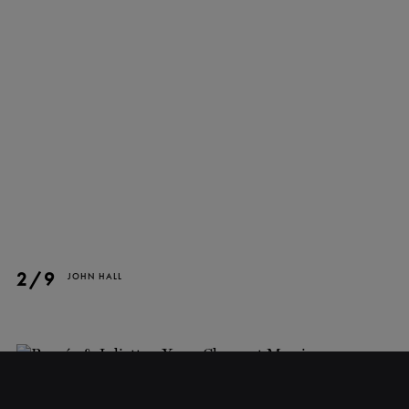
FERMER
INFOLETTRE
Restez à l'affut de nos
2/9
nouvelles et promotions!
JOHN HALL
S'INSCRIRE