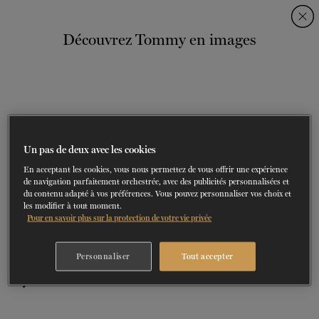
Skip
Skip
to
to
Découvrez Tommy en images
navigation
content
SPECTACLES
DÉCOUVREZ LA SAISON
60 ans de ballet
En tournée
La Dame aux
DU
23
AU
27 SEPTEMBRE 202
Saison 2026-2027
CONSULTEZ LE RÉPERTOIRE
EN SAVOIR PLUS
RÉSERVEZ UN FORFAIT ET ÉCONOMISEZ
DÉCOUVRIR
JUSQU'À 40%
camélias
SOUTENIR
Un pas de deux avec les cookies
En acceptant les cookies, vous nous permettez de vous offrir une expérience
DANSE-THÉRAPIE
de navigation parfaitement orchestrée, avec des publicités personnalisées et
du contenu adapté à vos préférences. Vous pouvez personnaliser vos choix et
les modifier à tout moment.
COURS DE DANSE
Pour en savoir plus sur la protection de votre vie privée
ACTION SOCIALE
Personnaliser
Tout accepter
1/4
EN.