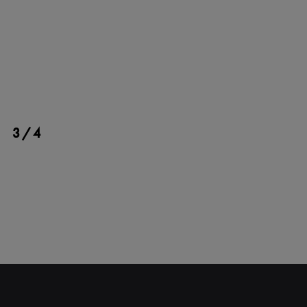
3/4
FERMER
INFOLETTRE
Restez à l'affut de nos
nouvelles et promotions!
S'INSCRIRE