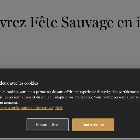
DANSE-THÉRAPIE
COURS DE DANSE
ACTION SOCIALE
EN.
T ATELIERS
ORMATION
SERVICES AU PUBLIC
HORAIRE ET TARIFS
ESPACES LOCATIFS
PARTENARIATS
BLOGU
CON
vrez Fête Sauvage en 
60 ans de ballet
En tournée
CONSULTEZ LE RÉPERTOIRE
EN SAVOIR PLUS
La Dame aux
Les 
DU
23
AU
27 SEPTEMBRE 2026
DU
29
AU
31
camélias
d’une n
deux avec les cookies
 les cookies, vous nous permettez de vous offrir une expérience de navigation parfaitement
icités personnalisées et du contenu adapté à vos préférences. Vous pouvez personnaliser vos
out moment.
ir plus sur la protection de votre vie privée
Personnaliser
Tout accepter