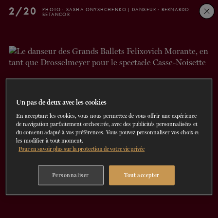
Skip
Skip
2/20
PHOTO : SASHA ONYSHCHENKO | DANSEUR : BERNARDO
BETANCOR
to
to
navigation
content
SPECTACLES
DÉCOUVREZ LA SAISON
60 ans de ballet
En tournée
La Dame aux
DU
23
AU
27 SEPTEMBRE 202
Saison 2026-2027
CONSULTEZ LE RÉPERTOIRE
EN SAVOIR PLUS
RÉSERVEZ UN FORFAIT ET ÉCONOMISEZ
DÉCOUVRIR
JUSQU'À 40%
camélias
SOUTENIR
Un pas de deux avec les cookies
En acceptant les cookies, vous nous permettez de vous offrir une expérience
DANSE-THÉRAPIE
de navigation parfaitement orchestrée, avec des publicités personnalisées et
du contenu adapté à vos préférences. Vous pouvez personnaliser vos choix et
les modifier à tout moment.
COURS DE DANSE
Pour en savoir plus sur la protection de votre vie privée
ACTION SOCIALE
Personnaliser
Tout accepter
EN.