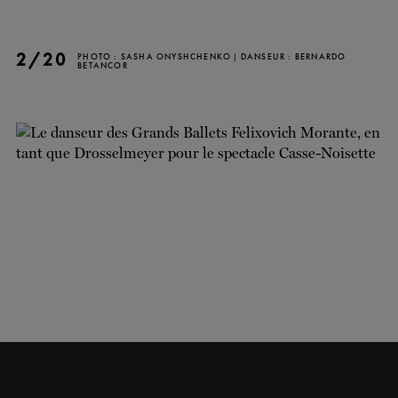
2/20
PHOTO : SASHA ONYSHCHENKO | DANSEUR : BERNARDO
BETANCOR
FERMER
INFOLETTRE
Restez à l'affut de nos
nouvelles et promotions!
S'INSCRIRE