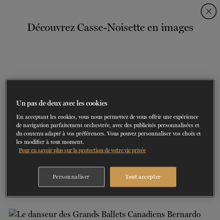
Skip
Skip
to
to
Découvrez Casse-Noisette en images
navigation
content
SPECTACLES
DÉCOUVREZ LA SAISON
60 ans de ballet
En tournée
La Dame aux
DU
23
AU
27 SEPTEMBRE 202
Saison 2026-2027
CONSULTEZ LE RÉPERTOIRE
EN SAVOIR PLUS
RÉSERVEZ UN FORFAIT ET ÉCONOMISEZ
DÉCOUVRIR
JUSQU'À 40%
camélias
SOUTENIR
Un pas de deux avec les cookies
En acceptant les cookies, vous nous permettez de vous offrir une expérience
DANSE-THÉRAPIE
de navigation parfaitement orchestrée, avec des publicités personnalisées et
du contenu adapté à vos préférences. Vous pouvez personnaliser vos choix et
les modifier à tout moment.
COURS DE DANSE
Pour en savoir plus sur la protection de votre vie privée
1/20
ACTION SOCIALE
PHOTO : SASHA ONYSHCHENKO | DANSEUSE : YUI SUGAWARA
Personnaliser
Tout accepter
EN.