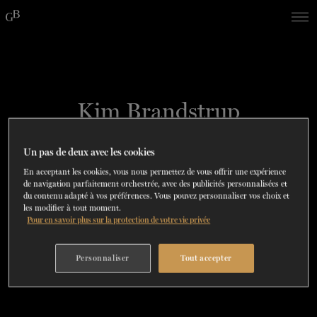
Skip
Skip
to
to
navigation
content
SPECTACLES
DÉCOUVREZ LA SAISON
60 ans de ballet
En tournée
La Dame aux
DU
23
AU
27 SEPTEMBRE 202
Saison 2026-2027
CONSULTEZ LE RÉPERTOIRE
EN SAVOIR PLUS
RÉSERVEZ UN FORFAIT ET ÉCONOMISEZ
DÉCOUVRIR
JUSQU'À 40%
Kim Brandstrup
camélias
SOUTENIR
Un pas de deux avec les cookies
CHORÉGRAPHE
DANEMARK
DANSE-THÉRAPIE
En acceptant les cookies, vous nous permettez de vous offrir une expérience
de navigation parfaitement orchestrée, avec des publicités personnalisées et
du contenu adapté à vos préférences. Vous pouvez personnaliser vos choix et
les modifier à tout moment.
COURS DE DANSE
Pour en savoir plus sur la protection de votre vie privée
ACTION SOCIALE
Personnaliser
Tout accepter
EN.