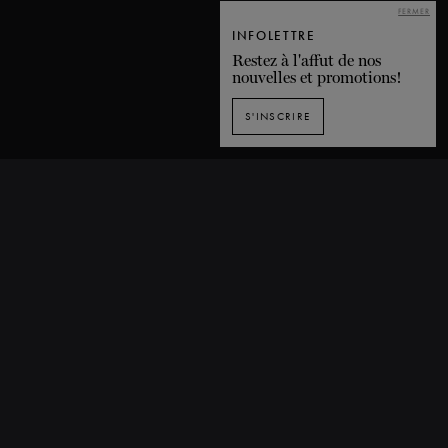
FERMER
INFOLETTRE
Restez à l'affut de nos
nouvelles et promotions!
S'INSCRIRE
INSCRIPTION À L'INFOLETTRE
1435, rue De Bleury, Montréal (Québec) H3A 2H7 CANADA
T. 514 849-0269
F. 514-673-9191
info@grandsballets.com
© Les Grands Ballets Canadiens 2025