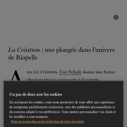
BILLETS
FAIRE UN DON
i
La Création
: une plongée dans l’univers
de Riopelle
A
vec
La Création
,
Uwe Scholz
donne une forme
chorégraphique saisissante à l’oratorio
monumental de
Joseph Haydn,
inspiré de la
Un pas de deux avec les cookies
Genèse et dédié à la naissance du monde.
En acceptant les cookies, vous nous permettez de vous offrir une expérience
de navigation parfaitement orchestrée, avec des publicités personnalisées et
Du chaos à la lumière, de l’émergence de la nature à
du contenu adapté à vos préférences. Vous pouvez personnaliser vos choix et
l’apparition de l’humanité, l’œuvre déploie un grand récit
les modifier à tout moment.
Pour en savoir plus sur la protection de votre vie privée
fondateur, porté par une musique d’une puissance et