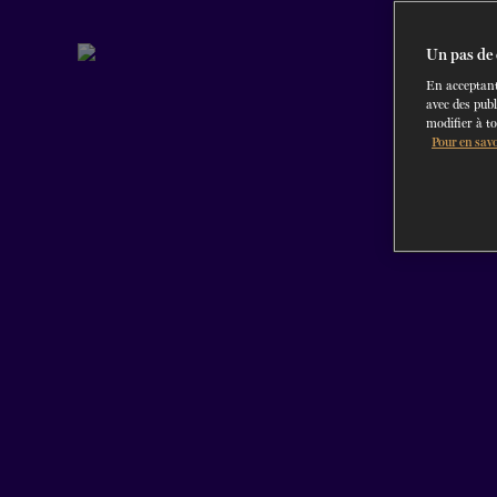
Un pas de 
En acceptant
avec des publ
modifier à t
Pour en savo