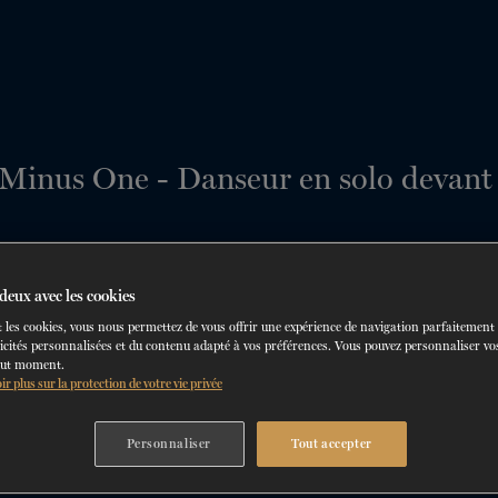
DANSE-THÉRAPIE
COURS DE DANSE
ACTION SOCIALE
EN.
T ATELIERS
ORMATION
SERVICES AU PUBLIC
HORAIRE ET TARIFS
ESPACES LOCATIFS
PARTENARIATS
BLOGU
CON
60 ans de ballet
En tournée
CONSULTEZ LE RÉPERTOIRE
EN SAVOIR PLUS
La Dame aux
Les 
DU
23
AU
27 SEPTEMBRE 2026
DU
29
AU
31
camélias
d’une n
deux avec les cookies
 les cookies, vous nous permettez de vous offrir une expérience de navigation parfaitement
icités personnalisées et du contenu adapté à vos préférences. Vous pouvez personnaliser vos
out moment.
ir plus sur la protection de votre vie privée
Personnaliser
Tout accepter