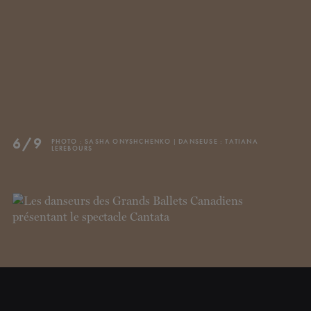
6/9
PHOTO : SASHA ONYSHCHENKO | DANSEUSE : TATIANA
LEREBOURS
FERMER
INFOLETTRE
Restez à l'affut de nos
nouvelles et promotions!
S'INSCRIRE