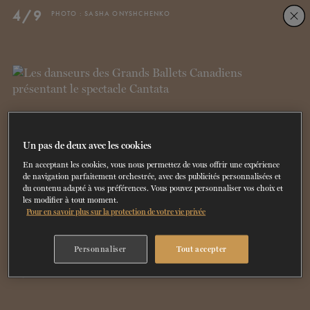
Skip
Skip
4/9
PHOTO : SASHA ONYSHCHENKO
to
to
navigation
content
SPECTACLES
DÉCOUVREZ LA SAISON
60 ans de ballet
En tournée
La Dame aux
DU
23
AU
27 SEPTEMBRE 202
Saison 2026-2027
CONSULTEZ LE RÉPERTOIRE
EN SAVOIR PLUS
RÉSERVEZ UN FORFAIT ET ÉCONOMISEZ
DÉCOUVRIR
JUSQU'À 40%
camélias
SOUTENIR
Un pas de deux avec les cookies
En acceptant les cookies, vous nous permettez de vous offrir une expérience
DANSE-THÉRAPIE
de navigation parfaitement orchestrée, avec des publicités personnalisées et
du contenu adapté à vos préférences. Vous pouvez personnaliser vos choix et
les modifier à tout moment.
COURS DE DANSE
Pour en savoir plus sur la protection de votre vie privée
ACTION SOCIALE
Personnaliser
Tout accepter
5/9
PHOTO : SASHA ONYSHCHENKO
EN.