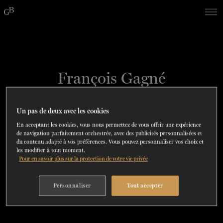
Skip
Skip
to
to
navigation
content
SPECTACLES
DÉCOUVREZ LA SAISON
60 ans de ballet
En tournée
La Dame aux
DU
23
AU
27 SEPTEMBRE 202
Saison 2026-2027
CONSULTEZ LE RÉPERTOIRE
EN SAVOIR PLUS
RÉSERVEZ UN FORFAIT ET ÉCONOMISEZ
DÉCOUVRIR
JUSQU'À 40%
François Gagné
camélias
SOUTENIR
CORPS DE BALLET
Un pas de deux avec les cookies
LÉVIS, QUÉBEC
DANSE-THÉRAPIE
En acceptant les cookies, vous nous permettez de vous offrir une expérience
de navigation parfaitement orchestrée, avec des publicités personnalisées et
du contenu adapté à vos préférences. Vous pouvez personnaliser vos choix et
COURS DE DANSE
les modifier à tout moment.
Pour en savoir plus sur la protection de votre vie privée
i
ACTION SOCIALE
Personnaliser
Tout accepter
EN.