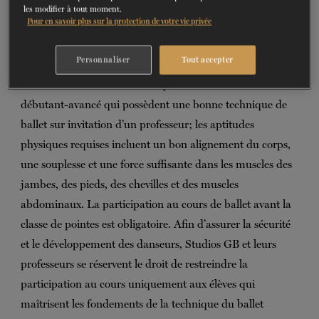
les modifier à tout moment.
BILLETS
FAIRE UN DON
Pour en savoir plus sur la protection de votre vie privée
Durée du cours :
30 min
Clientèle :
ouvert à tous, 16 ans et +
Personnaliser
Tout accepter
Prérequis :
ce cours s’adresse aux élèves des niveaux
intermédiaire et avancé ainsi qu’aux élèves de niveau
débutant-avancé qui possèdent une bonne technique de
ballet sur invitation d’un professeur; les aptitudes
physiques requises incluent un bon alignement du corps,
une souplesse et une force suffisante dans les muscles des
jambes, des pieds, des chevilles et des muscles
abdominaux. La participation au cours de ballet avant la
classe de pointes est obligatoire. Afin d’assurer la sécurité
et le développement des danseurs, Studios GB et leurs
professeurs se réservent le droit de restreindre la
participation au cours uniquement aux élèves qui
maîtrisent les fondements de la technique du ballet