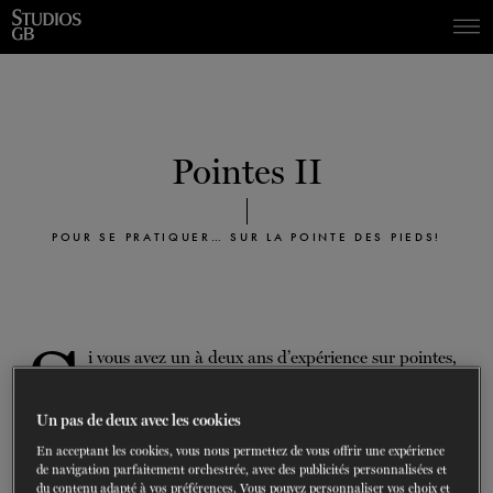
Skip
Skip
to
to
navigation
content
SPECTACLES
DÉCOUVREZ LA SAISON
60 ans de ballet
En tournée
La Dame aux
DU
23
AU
27 SEPTEMBRE 202
Saison 2026-2027
CONSULTEZ LE RÉPERTOIRE
EN SAVOIR PLUS
RÉSERVEZ UN FORFAIT ET ÉCONOMISEZ
DÉCOUVRIR
JUSQU'À 40%
Pointes II
camélias
SOUTENIR
POUR SE PRATIQUER… SUR LA POINTE DES PIEDS!
DANSE-THÉRAPIE
COURS DE DANSE
S
i vous avez un à deux ans d’expérience sur pointes,
ACTION SOCIALE
ne cherchez plus : vous avez trouvé cours à votre
pied. Afin d’être bien échauffé, vous devez suivre
Un pas de deux avec les cookies
EN.
un cours de ballet directement avant la classe de pointes.
En acceptant les cookies, vous nous permettez de vous offrir une expérience
de navigation parfaitement orchestrée, avec des publicités personnalisées et
Réservations sur place seulement.
du contenu adapté à vos préférences. Vous pouvez personnaliser vos choix et