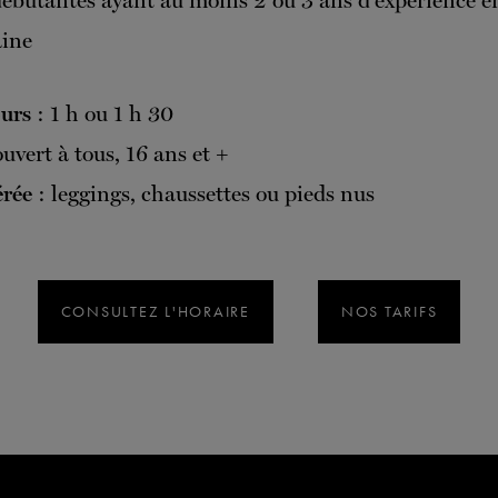
ébutantes ayant au moins 2 ou 3 ans d’expérience e
ine
ours
: 1 h ou 1 h 30
ouvert à tous, 16 ans et +
érée
: leggings, chaussettes ou pieds nus
CONSULTEZ L'HORAIRE
NOS TARIFS