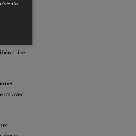
 choix et les
nts.
ibératrice
sonnes
ne ou avec
aux