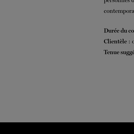
personnes d
contempora
Durée du c
Clientèle
: 
Tenue sugg