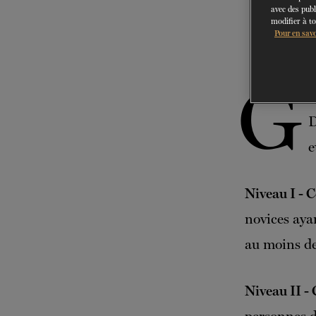
avec des publ
modifier à t
Pour en savo
G
a
D
e
Niveau I -
novices ayan
au moins de
Niveau II -