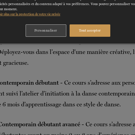
icités personnalisées et du contenu adapté à vos préférences. Vous pouvez personnaliser vos
out moment.
ir plus sur la protection de votre vie privée
Personnaliser
Tout accepter
gnez en confiance et faites vos premiers enchaîneme
éployez-vous dans l’espace d'une manière créative, l
t gracieuse.
 Contemporain débutant
- Ce cours s’adresse aux per
t suivi l’atelier d’initiation à la danse contemporai
 6 mois d’apprentissage dans ce style de danse.
 Contemporain débutant avancé
- Ce cours s’adresse 