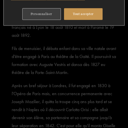
BIOGRAPHIE
BILLETS
FAIRE UN DON
Personnaliser
Tout accepter
Joseph, dit Jules Perrot est un danseur et maître de ballet
français né à Lyon le 18 août 1810 et mort à Paramé le 19
août 1892.
Fils de menuisier, il débuta enfant dans sa ville natale avant
d'être engagé à Paris au théâtre de la Gaîté. Il poursuivit sa
formation avec Auguste Vestris et dansa dès 1827 eu
théâtre de la Porte-Saint-Martin.
Après un bref séjour à Londres, il fut engagé en 1830 à
l'Opéra de Paris mais, en concurrence permanente avec
Joseph Mazilier, il quitta la troupe cinq ans plus tard et se
rendit à Naples où il découvrit Carlotta Grisi : elle allait
devenir son élève, sa partenaire et sa compagne jusqu'à
leur séparation en 1842. C'est pour elle qu'il monta
Giselle