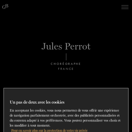
Skip
Skip
to
to
navigation
content
SPECTACLES
DÉCOUVREZ LA SAISON
60 ans de ballet
En tournée
La Dame aux
DU
23
AU
27 SEPTEMBRE 202
Saison 2026-2027
CONSULTEZ LE RÉPERTOIRE
EN SAVOIR PLUS
RÉSERVEZ UN FORFAIT ET ÉCONOMISEZ
DÉCOUVRIR
JUSQU'À 40%
Jules Perrot
camélias
SOUTENIR
CHORÉGRAPHE
FRANCE
DANSE-THÉRAPIE
COURS DE DANSE
Un pas de deux avec les cookies
ACTION SOCIALE
En acceptant les cookies, vous nous permettez de vous offrir une expérience
de navigation parfaitement orchestrée, avec des publicités personnalisées et
EN.
du contenu adapté à vos préférences. Vous pouvez personnaliser vos choix et
les modifier à tout moment.
Pour en savoir plus sur la protection de votre vie privée