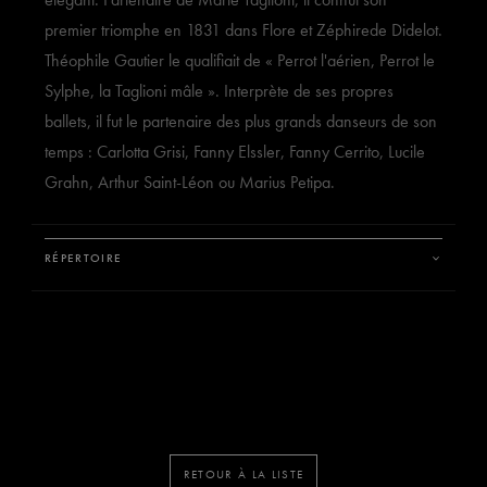
élégant. Partenaire de Marie Taglioni, il connut son
premier triomphe en 1831 dans Flore et Zéphirede Didelot.
Théophile Gautier le qualifiait de « Perrot l'aérien, Perrot le
Sylphe, la Taglioni mâle ». Interprète de ses propres
ballets, il fut le partenaire des plus grands danseurs de son
temps : Carlotta Grisi, Fanny Elssler, Fanny Cerrito, Lucile
Grahn, Arthur Saint-Léon ou Marius Petipa.
RÉPERTOIRE
RETOUR À LA LISTE