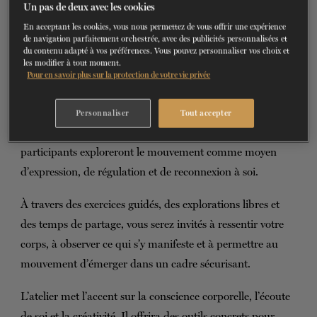
Un pas de deux avec les cookies
BILLETS
FAIRE UN DON
En acceptant les cookies, vous nous permettez de vous offrir une expérience
Le 18 novembre 2025, de 18h à 21h
de navigation parfaitement orchestrée, avec des publicités personnalisées et
du contenu adapté à vos préférences. Vous pouvez personnaliser vos choix et
les modifier à tout moment.
Cet atelier de 3 heures propose une initiation à la pratique
Pour en savoir plus sur la protection de votre vie privée
somatique selon la méthode ​Laban-Bartenieff, à travers
une approche sensible et accessible à tous. Guidés par
Personnaliser
Tout accepter
Brigitte Lachance, R-DMT et physiothérapeute, les
participants exploreront le mouvement comme moyen
d’expression, de régulation et de reconnexion à soi.
À travers des exercices guidés, des explorations libres et
des temps de partage, vous serez invités à ressentir votre
corps, à observer ce qui s’y manifeste et à permettre au
mouvement d’émerger dans un cadre sécurisant.
L’atelier met l’accent sur la conscience corporelle, l’écoute
de soi et la créativité. Il offrira des outils concrets pour