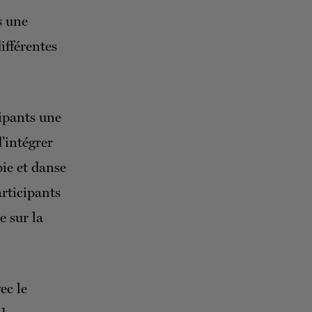
s une
fférentes
cipants une
d’intégrer
pie et danse
rticipants
e sur la
vec le