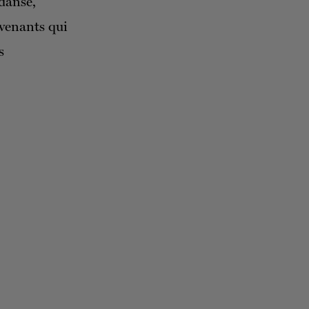
 danse,
rvenants qui
s