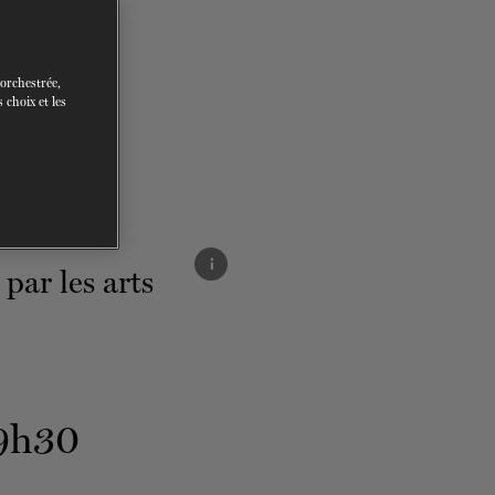
 orchestrée,
 choix et les
i
19h30