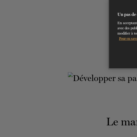
Un pas de 
En acceptant
avec des publ
modifier à t
Pour en savo
Le mar