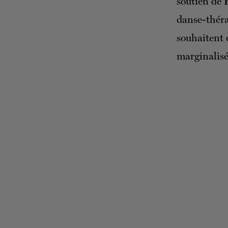
soutien de
danse-théra
souhaitent 
marginalisé