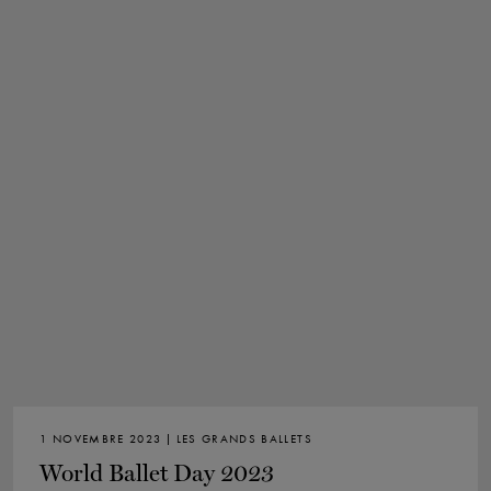
10 février 2024
Virginie, Fairfax, Center for the Arts,
George Mason University
14 février 2024
Nebraska, Lincoln, Lied Center
17 et 18 février 2024
Minnesota, Minneapolis, Carlson
Family Stage, Northrop, University of Minnesota
1 NOVEMBRE 2023 | LES GRANDS BALLETS
World Ballet Day 2023