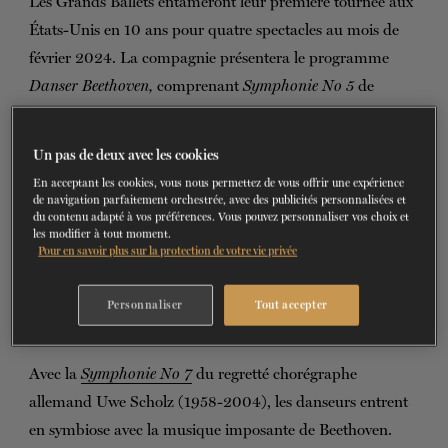
Les Grands Ballets entameront leur première tournée aux
BILLETS
FAIRE UN DON
États-Unis en 10 ans pour quatre spectacles au mois de
février 2024. La compagnie présentera le programme
Danser Beethoven,
comprenant
Symphonie No 5
de
Garrett Smith et
Symphonie No 7
d’Uwe Scholz.
Un pas de deux avec les cookies
Garrett Smith célèbre l’individualité avec sa création sur la
En acceptant les cookies, vous nous permettez de vous offrir une expérience
Symphonie No 5
de Beethoven, l’une des symphonies les
de navigation parfaitement orchestrée, avec des publicités personnalisées et
plus importantes et reconnues au monde. S’inspirant de la
du contenu adapté à vos préférences. Vous pouvez personnaliser vos choix et
les modifier à tout moment.
différence et de la singularité de chacun, Smith crée une
Pour en savoir plus sur la protection de votre vie privée
œuvre célébrant la puissance de l’acceptation de soi : une
ode à la liberté retrouvée alors que les masques tombent.
Personnaliser
Tout accepter
(Cette création est aussi appelée
Complete.)
Avec la
Symphonie No 7
du regretté chorégraphe
allemand Uwe Scholz (1958-2004), les danseurs entrent
en symbiose avec la musique imposante de Beethoven.