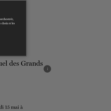
 orchestrée,
 choix et les
i
di 15 mai à