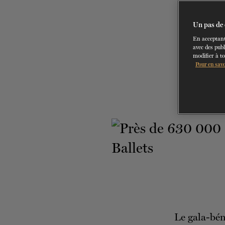
Un pas de 
En acceptant
avec des publ
modifier à t
Pour en savo
Le gala-bén