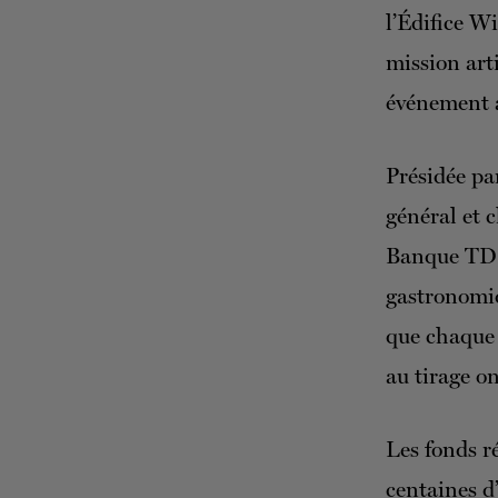
l’Édifice Wi
mission art
événement a
Présidée pa
général et 
Banque TD, 
gastronomiq
que chaque 
au tirage o
Les fonds r
centaines d