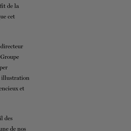
it de la
ue cet
directeur
u Groupe
per
illustration
encieux et
il des
cune de nos