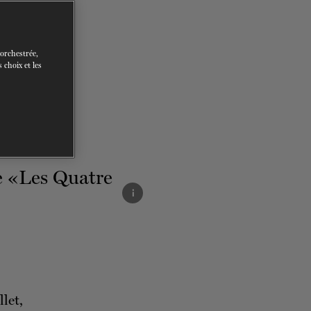
 orchestrée,
 choix et les
i
let,