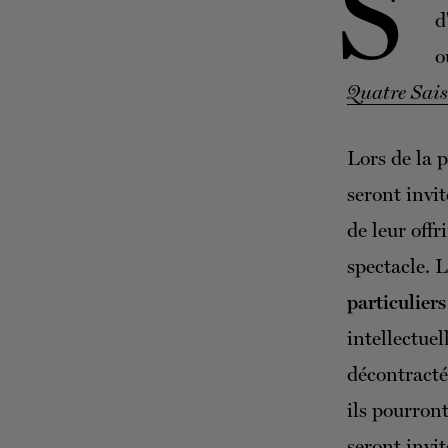
S’
d
o
Quatre Sai
Lors de la 
seront invit
de leur off
spectacle. 
particuliers
intellectue
décontracté
ils pourront
seront invi