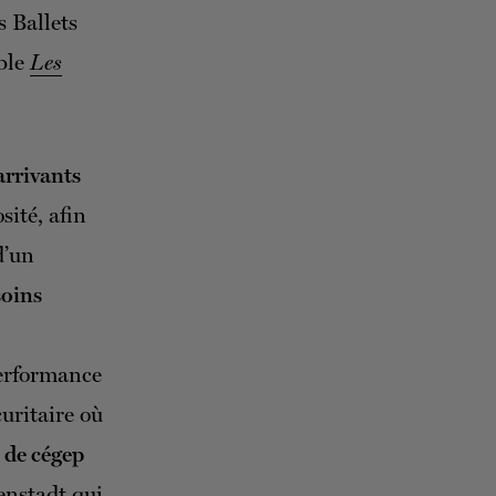
s Ballets
ble
Les
arrivants
sité, afin
d’un
soins
performance
uritaire où
 de cégep
enstadt qui