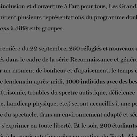
'inclusion et d’ouverture à l’art pour tous, Les Grand
uvrent plusieurs représentations du programme dou
sons
à différents groupes.
première du 22 septembre,
250 réfugiés et nouveaux 
és dans le cadre de la série Reconnaissance et généro
rir un moment de bonheur et d’apaisement, le temps 
Le lendemain après-midi,
1000 individus avec des be
(trisomie, troubles du spectre autistique, déficience
lle, handicap physique, etc.) seront accueillis à une 
e du spectacle, dans un environnement adapté et séc
 s’exprimer en toute liberté. Et le soir,
200 étudiants
tés à la représentation grâce au soutien du Fonds Ais