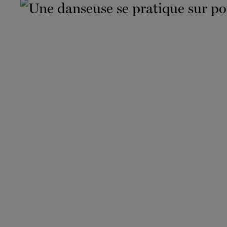
Reste
PRÉNO
•