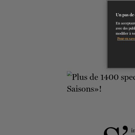
Un pas de 
En acceptant
avec des publ
modifier à t
Pour en savo
i